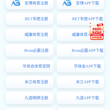
人才招聘
信息公开
办公信息
邮件系统
意见信箱
×
宁师文化
当前位置:
首页
乐橙αpp概况