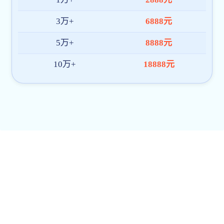
近日，海洋威廉体育平台登录结合
学科特色与学生成长需求，先后策划开
展“童心向阳，欢乐同行”“守护蔚蓝，豆
暖人心”“草本寻香，一嗅知源”三项主题
活动，将志愿服务、美育实践与文化传
承有机融合，在丰富校园文化生活的同
时，持续擦亮“温暖宁师”的育人底色。