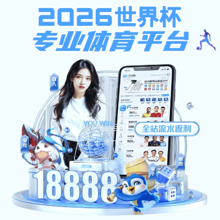
搜狐体育APP
搜狐体育APP:首页
搜狐体育APP:
宁师全景 |
VPN
| 福建省公共就
业服务网
首页
乐橙αpp概况
乐橙αpp简介
现任领导
教授风采