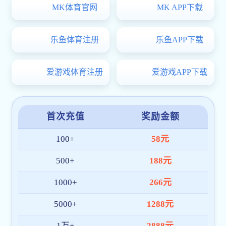
院部动态
正文
搜狐体育APP:童心未泯，蔚蓝同行——
海洋威廉体育平台登录开展系列特色育
人活动
发布时间：2026/06/04
作者： 海洋威廉体育平台
登录
文/图 编辑：吴鉴
校对：林秀椿
点击数：