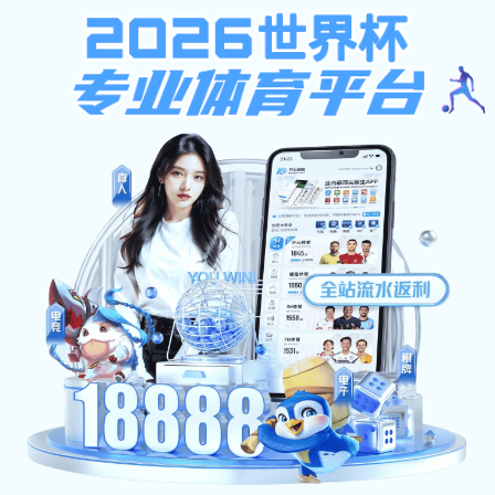
搜狐体育APP
搜狐体育APP:首页
搜狐体育APP:
宁师全景 |
VPN
| 福建省公共就
业服务网
首页
乐橙αpp概况
乐橙αpp简介
现任领导
教授风采