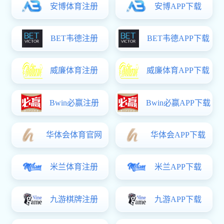
人才招聘
信息公开
办公信息
邮件系统
意见信箱
×
宁师要闻
当前位置:
首页
宁师要闻
正